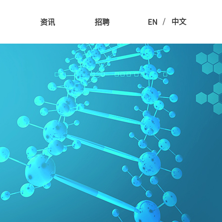
/
中文
用
资讯
招聘
EN