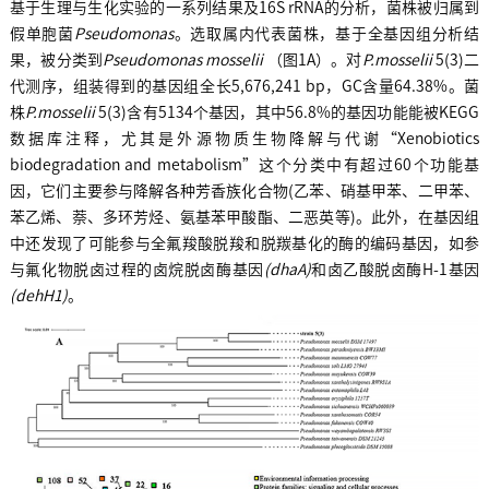
基于生理与生化实验的一系列结果及16S rRNA的分析，菌株被归属到
假单胞菌
Pseudomonas
。选取属内代表菌株，基于全基因组分析结
果，被分类到
Pseudomonas mosselii
（图1A）。对
P.mosselii
5(3)二
代测序，组装得到的基因组全长5,676,241 bp，GC含量64.38%。菌
株
P.mosselii
5(3)含有5134个基因，其中56.8%的基因功能能被KEGG
数据库注释，尤其是外源物质生物降解与代谢“Xenobiotics
biodegradation and metabolism”这个分类中有超过60个功能基
因，它们主要参与降解各种芳香族化合物(乙苯、硝基甲苯、二甲苯、
苯乙烯、萘、多环芳烃、氨基苯甲酸酯、二恶英等)。此外，在基因组
中还发现了可能参与全氟羧酸脱羧和脱羰基化的酶的编码基因，如参
与氟化物脱卤过程的卤烷脱卤酶基因
(dhaA)
和卤乙酸脱卤酶H-1基因
(dehH1)
。