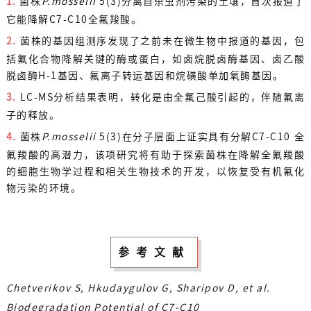
1.
菌株
P
.
mosselii
5(3)分离自杀虫剂污染的土壤，首次报道了
它能降解C7-C10全氟羧酸。
2.
菌株的基因组测序发现了之前未在微生物中报道的基因，包
括氟化合物降解关键的酶或蛋白，如卤烷脱卤酶基因、卤乙酸
脱卤酶H-1基因、氟离子转运基因和烷磺酸单加氧酶基因。
3.
LC-MS分析结果表明，转化是由全氟己酸引起的，伴随氟离
子的释放。
4.
菌株
P
.
mosselii
5(3)在分子层面上证实具有分解C7-C10 全
氟羧酸的高潜力，该项研究将有助于探索菌株在降解全氟羧酸
的细胞生物学过程和相关生物技术的开发，以恢复受有机氟化
物污染的环境。
参考文献
Chetverikov S, Hkudaygulov G, Sharipov D, et al.
Biodegradation Potential of C7-C10