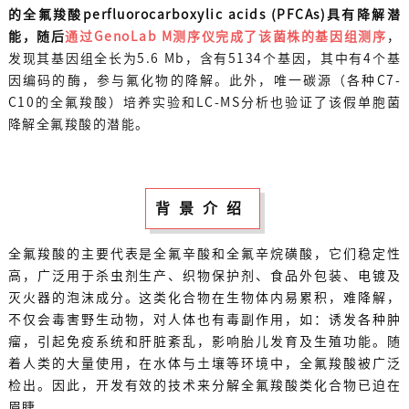
的全氟羧酸perfluorocarboxylic acids (PFCAs)具有降解潜
能，随后
通过GenoLab M测序仪完成了该菌株的基因组测序
，
发现其基因组全长为5.6 Mb，含有5134个基因，其中有4个基
因编码的酶，参与氟化物的降解。此外，唯一碳源（各种C7-
C10的全氟羧酸）培养实验和LC-MS分析也验证了该假单胞菌
降解全氟羧酸的潜能。
背景介绍
全氟羧酸的主要代表是全氟辛酸和全氟辛烷磺酸，它们稳定性
高，广泛用于杀虫剂生产、织物保护剂、食品外包装、电镀及
灭火器的泡沫成分。这类化合物在生物体内易累积，难降解，
不仅会毒害野生动物，对人体也有毒副作用，如：诱发各种肿
瘤，引起免疫系统和肝脏紊乱，影响胎儿发育及生殖功能。随
着人类的大量使用，在水体与土壤等环境中，全氟羧酸被广泛
检出。因此，开发有效的技术来分解全氟羧酸类化合物已迫在
眉睫。