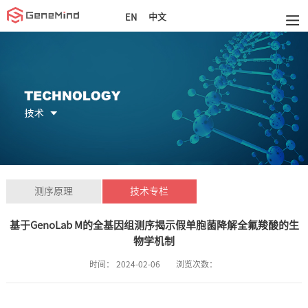
中文
EN
测序原理
技术专栏
基于GenoLab M的全基因组测序揭示假单胞菌降解全氟羧酸的生
物学机制
时间：
2024-02-06
浏览次数：