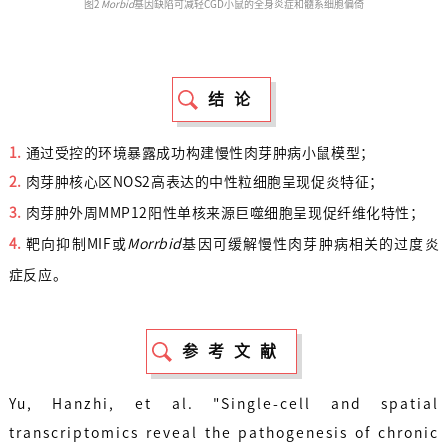
图
2
Morbid
基因缺陷可减轻CGD小鼠的全身炎症和髓系细胞偏倚
结论
1.
通过受控的环境暴露成功构建慢性肉芽肿病小鼠模型；
2.
肉芽肿核心区NOS2高表达的中性粒细胞呈现促炎特征；
3.
肉芽肿外周MMP12阳性单核来源巨噬细胞呈现促纤维化特性；
4.
靶向抑制MIF或
Morrbid
基因可缓解慢性肉芽肿病相关的过度炎
症反应。
参考文献
Yu, Hanzhi, et al. "Single-cell and spatial
transcriptomics reveal the pathogenesis of chronic