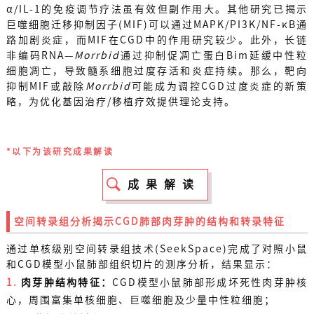
α/IL-1的免疫调节疗法虽有效但副作用大。其他研究已揭示
巨噬细胞迁移抑制因子(MIF)可以通过MAPK/PI3K/NF-κB通
路加剧炎症，而MIF在CGD中的作用研究较少。此外，长链
非编码RNA—
Morrbid
通过抑制促凋亡蛋白Bim延缓中性粒
细胞凋亡，导致髓系细胞过度存活和炎症持续。那么，靶向
抑制MIF或敲除
Morrbid
可能成为调控CGD过度炎症的新策
略，为优化基因治疗/移植疗效提供理论支持。
*以下为该研究成果解读
成果解读
空间转录组分析揭示
CGD肺部肉芽肿的结构和转录特征
通过单核级别空间转录组技术(SeekSpace)完成了对照小鼠
和CGD模型小鼠肺部组织切片的测序分析，结果显示：
1.
肉芽肿结构特征：
CGD模型小鼠肺部形成坏死性肉芽肿核
心，周围富集单核细胞、巨噬细胞及少量中性粒细胞；