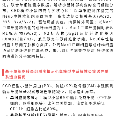
法，联合单细胞测序数据，解析小鼠肺部病变的空间细胞分
布。CGD模型小鼠的肉芽肿核心区：以单细胞测序鉴定的
Neu6中性粒细胞亚群为主，高表达促炎相关基因(
Nos2
、
Mif
、
Il1a
/
Il1b
)，驱动局部炎症。肉芽肿外周区：以Mac1
巨噬细胞和活化的成纤维细胞为主，Mac1巨噬细胞同时表达
M1标志物(
Nos2
)、M2标志物(
Arg1
)及促纤维化基因
(
Mmp12
和
Fn1
)，兼具促炎与促纤维化功能。Neu6中性粒
细胞主导肉芽肿核心炎症，外周Mac1巨噬细胞与成纤维细胞
协同促进纤维化包囊形成，揭示肉芽肿病变中炎症-纤维化协
同演进的分子空间特征。
基于单细胞转录组测序揭示小鼠模型中
系统性炎症诱导髓
系造血偏倚
CGD模型小鼠外周血(PB)、脾脏(SP)及骨髓(BM)中观察到
髓系细胞显著积累与淋巴细胞减少，提示造血异常。
单细胞测序显示：
模型小鼠BM中髓系免疫细胞（中性粒
细胞、巨噬细胞等）比例显著增加，流式细胞术验证
+
CD11b
细胞占比超80%。
差异基因分析(DEG)显示：
模型小鼠BM中促炎因子