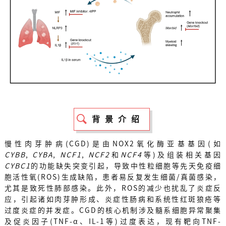
背景介绍
慢性肉芽肿病(CGD)是由NOX2氧化酶亚基基因(如
CYBB
,
CYBA
,
NCF1
,
NCF2
和
NCF4
等)及组装相关基因
CYBC1
的功能缺失突变引起，导致中性粒细胞等先天免疫细
胞活性氧(ROS)生成缺陷，患者易反复发生细菌/真菌感染，
尤其是致死性肺部感染。此外，ROS的减少也扰乱了炎症反
应，引起诸如肉芽肿形成、炎症性肠病和系统性红斑狼疮等
过度炎症的并发症。CGD的核心机制涉及髓系细胞异常聚集
及促炎因子(TNF-α、IL-1等)过度表达，现有靶向TNF-