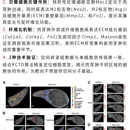
2
.
巨噬细胞关键作用：
特异性巨噬细胞亚群Mac1定位于肉
芽肿边缘，同时高表达M1标志物(
Nos2
)、M2标志物(
Arg1
)
及细胞外基质(ECM)重塑基因(
Mmp12
、和
Fn1
)，提示其兼
具促炎与促纤维化功能。
3.
纤维化机制：
肉芽肿外周成纤维细胞高表达ECM成分基因
(
Col1a1
、
Col4a1
、
Fn1
)及调控因子
Timp1
，Masson染色
证实肺部胶原纤维显著沉积，表明ECM异常重构是肉芽肿形
成的重要环节。
4
.
2种技术验证
：
空间转录组数据与单细胞测序结果一致，
结合RCTD算法精准定位细胞类型，揭示肉芽肿不同区域的细
胞协同作用，为靶向干预提供空间分子基础。