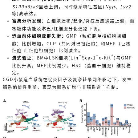
S100a8
/
a9
显著上调，同时髓系特征基因(
Ngp
、
Lyz2
等)高表达。
富集分析发现：
白细胞迁移/趋化/炎症反应通路上调，而
核糖体功能及淋巴/红细胞分化通路下调。
造血前体细胞亚群失衡：
GMP（粒细胞单核细胞祖细
胞）比例增加，CLP（共同淋巴祖细胞）和MEP（巨核
细胞-红细胞祖细胞）比例减少。
+
+
−
流式验证：
BM中LSK细胞(Lin
Sca-1
c-Kit
)与GMP
比例升高，MEP比例减少，HSC（造血干细胞）维持稳
定。
CGD小鼠造血系统在促炎因子及复杂转录网络驱动下，发生
髓系偏倚性重塑，表现为髓系扩增与非髓系造血抑制。