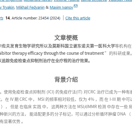
文章梗概
科学院科尔佐夫发育生物学研究所以及莫斯科国立谢东诺夫第一医科大学
等机构在
bitor therapy efficacy through the course of treatment
”的科研成果
以追踪免疫检查点抑制剂治疗在全疗程的治疗效果。
背景介绍
免疫检查点抑制剂 (ICI) 的免疫疗法(IT) 对CRC 治疗已成为一种有前
IV 期 CRC 中， MSI 的频率相对较低，仅为 4% ，而 在 I-III 期 中可
IHC ）， 但是 在临床 实践 中， 这两种方法在 MSI/dMMR 检测 中存在
是一种新兴的方法， 能适配更多的分子标记，可以通过分析循环肿瘤 DNA （ c
有显著优势 。