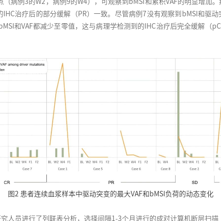
病例3的W2，病例9的W4），可观察到bMSI和累积VAF的明显增加。病例
的IHC治疗后的部分缓解（PR）一致。尽管病例7没有观察到bMSI和驱
到bMSI和VAF都减少至零值，这与病理学检测到的IHC治疗后完全缓解（p
图2 患者连续血浆样本中驱动突变的最大VAF和bMSI负荷的动态变化
研究人员进行了列联表分析，选择间隔1-3个月进行的成对计算机断层扫描