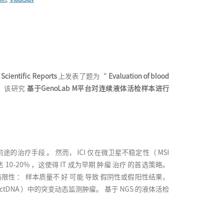
Scientific Reports
上发表了题为“
Evaluation of blood
。该研究
基于GenoLab M平台对连续液体活检样本进行
途的治疗手段 。 然而， ICI 仅在微卫星不稳定性（ MSI
达 10-20% ，这使得 IT 成为早期 肿瘤 治疗 的首选策略。
一些 局限性 ： 样本质量不 好 可能 导致 假阴性或假阳性结果，
tDNA ）中的突变动态监测肿瘤。 基于 NGS 的液体活检