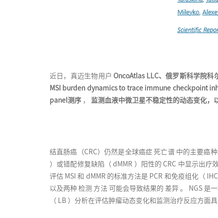
近日，真迈生物用户
OncoAtlas LLC、俄罗斯
MSI burden dynamics to trace immune checkpoint inhi
panel测序
，
监测血液中微卫星不稳定性的动态变化，
结直肠癌（CRC）仍然是全球癌症 死亡谱 中的主要癌种。使用
）或错配修复缺陷（ dMMR ）阳性的 CRC 中显示出疗效。在 
评估 MSI 和 dMMR 的标准方法是 PCR 和免疫组化（ 
以及两种 检测 方法 可能会导致结果的 差异 。 NGS 
（ LB ）分析在评估肿瘤动态变化和监测治疗反应方面具