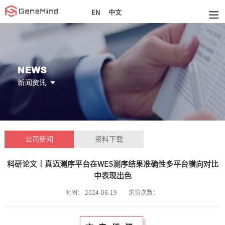
中文
EN
公司新闻
资料下载
科研论文丨真迈测序平台在WES测序结果准确性多平台横向对比
中表现出色
时间：
2024-06-19
浏览次数：