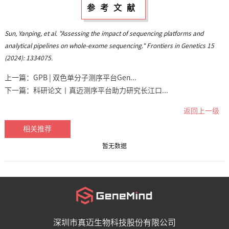
参考文献
Sun, Yanping, et al. "Assessing the impact of sequencing platforms and
analytical pipelines on whole-exome sequencing."
Frontiers in Genetics
15
(2024): 1334075.
上一篇：
GPB | 双色单分子测序平台Gen...
下一篇：
科研论文丨真迈测序平台助力研究长江口...
返回上一级
相关推荐
暂无数据
深圳市真迈生物科技股份有限公司