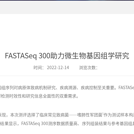
FASTASeq 300助力微生物基因组学研究
时间：
2022-12-14
浏览次数：
列对病原体致病机制研究、疾病溯源、疾病控制至关重要。FASTASeq
户对检测时效性和研究信息全面性的双重需求。
1
表现，本次测评选择了临床常见致病菌——嗜肺性军团
菌
作为测试样本构建文
评结果显示，FASTASeq 300测序数据质量高、序列组装结果与参考