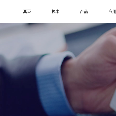
真迈
技术
产品
应