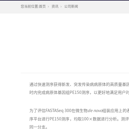
您当前位置:
首页
资讯
公司新闻
通过快速测序获得新发、突发传染病病原体的高质量基因组序
时内完成病原体基因组PE150测序，以更好地满足用
为了评估FASTASeq 300在微生物
de novo
组装应用上的
序平台进行PE150测序，均取100×数据进行分析。测
同一分支。