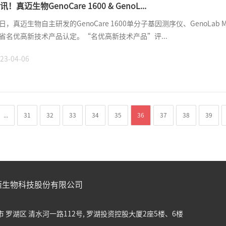
讯！真迈生物GenoCare 1600 & GenoL...
日，真迈生物自主研发的GenoCare 1600单分子基因测序仪、GenoLa
省名优高新技术产品认定。“名优高新技术产品”评...
23-04-06
...
31
32
33
34
35
36
37
38
39
迈生物科技股份有限公司
 罗湖区 清水河一路112号, 罗湖投资控股大厦2座5楼、6楼