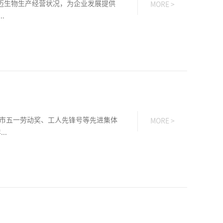
迈生物生产经营状况，为企业发展提供
MORE >
.
市五一劳动奖、工人先锋号等先进集体
MORE >
..