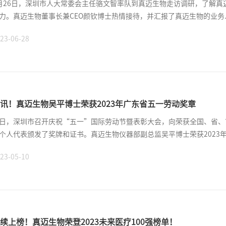
月26日，深圳市人大常委会主任骆文智率队到真迈生物走访调研，了解真
力。真迈生物董事长兼CEO颜钦博士热情接待，并汇报了真迈生物的业务..
23-06-28
讯！真迈生物吴平博士荣获2023年广东省五一劳动奖章
日，深圳市召开庆祝“五一”国际劳动节暨表彰大会，向荣获全国、省、
个人代表颁发了奖牌和证书。真迈生物仪器部副总监吴平博士荣获2023年.
23-05-10
续上榜！真迈生物荣登2023未来医疗100强榜单！