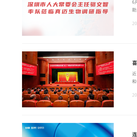
6
助
20
喜
近
和
20
连