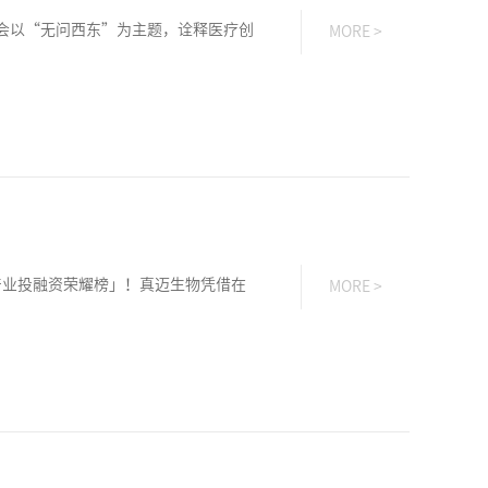
大会以“无问西东”为主题，诠释医疗创
MORE >
健康产业投融资荣耀榜」！真迈生物凭借在
MORE >