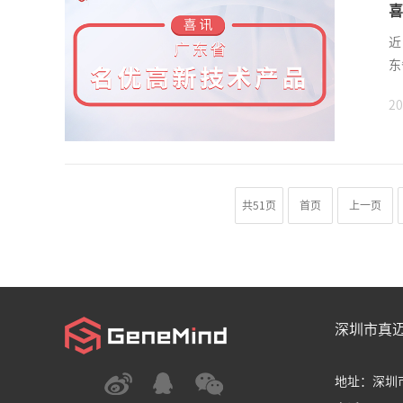
喜
近
东
20
共51页
首页
上一页
深圳市真
地址：深圳市