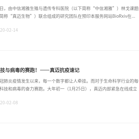
日，由中信湘雅生殖与遗传专科医院（以下简称“中信湘雅”）林戈课题
简称“真迈生物”）联合组成的研究团队在预印本服务网站BioRxiv在...
20-02-14
技与病毒的赛跑！——真迈抗疫速记
冠肺炎疫情发生以来，每一个数字都让人牵挂。而对于生命科学行业的每
科技和病毒的奋力赛跑。大年初一（1月25日），真迈内部紧急在线成立“.
20-02-08