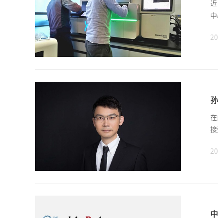
近
中
20
孙
在
接
20
中