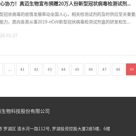
心协力！真迈生物宣布捐赠20万人份新型冠状病毒检测试剂...
型冠状病毒的疫情发展牵动全国人心，相关检测试剂的及时供应至关重要
能力，愿向各类从事2019-nCoV新型冠状病毒检测试剂盒的研发和生...
20-01-27
...
41
42
43
44
45
46
47
48
49
迈生物科技股份有限公司
 罗湖区 清水河一路112号, 罗湖投资控股大厦2座5楼、6楼