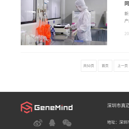
同
新
产
20
共50页
首页
上一页
深圳市真
地址：深圳市