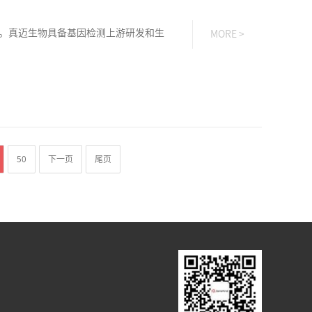
。真迈生物具备基因检测上游研发和生
MORE >
50
下一页
尾页