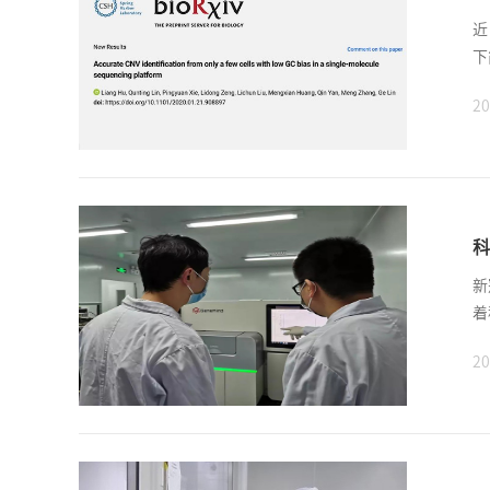
近
下
20
科
新
着
20