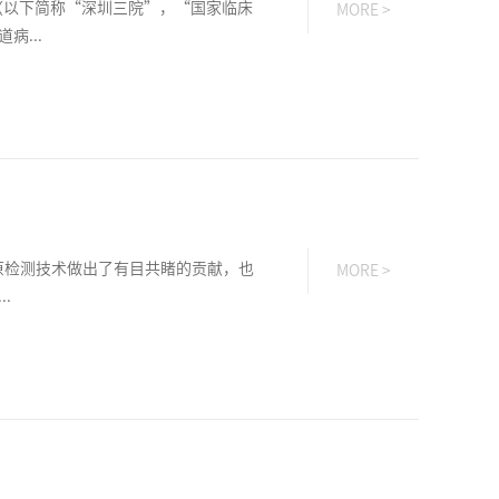
（以下简称“深圳三院”，“国家临床
MORE >
...
病原检测技术做出了有目共睹的贡献，也
MORE >
.