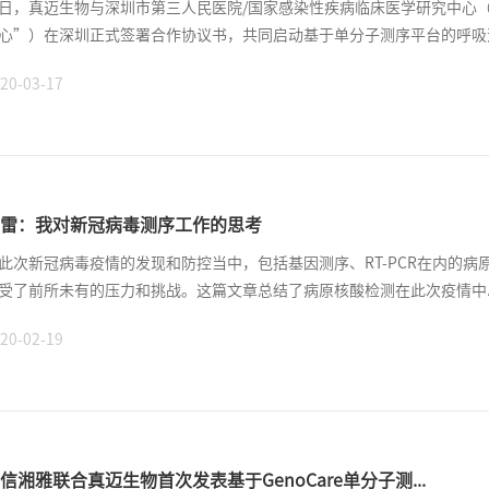
日，真迈生物与深圳市第三人民医院/国家感染性疾病临床医学研究中心
心”）在深圳正式签署合作协议书，共同启动基于单分子测序平台的呼吸道病
20-03-17
雷：我对新冠病毒测序工作的思考
此次新冠病毒疫情的发现和防控当中，包括基因测序、RT-PCR在内的
受了前所未有的压力和挑战。这篇文章总结了病原核酸检测在此次疫情中..
20-02-19
信湘雅联合真迈生物首次发表基于GenoCare单分子测...