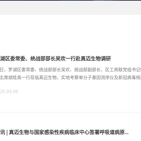
湖区委常委、统战部部长吴欢一行赴真迈生物调研
日，罗湖区委常委、统战部部长吴欢、统战部副部长、区工商联党组书记
主席胡桂英一行莅临真迈生物，实地考察单分子基因测序仪及新冠病毒核酸检
20-04-06
讯 | 真迈生物与国家感染性疾病临床中心签署呼吸道病原...