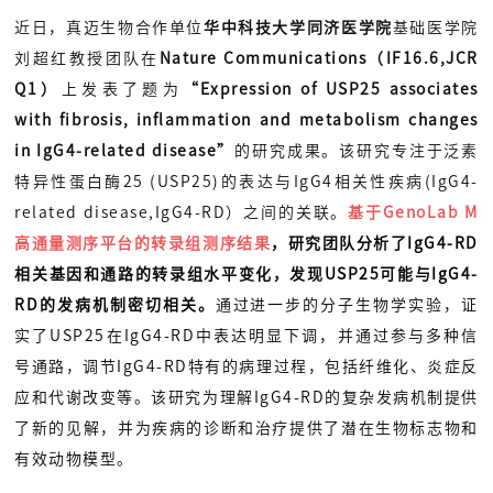
近日，真迈生物合作单位
华中科技大学同济医学院
基础医学院
刘超红教授团队在
Nature Communications（IF16.6,JCR
Q1）
上发表了题为
“Expression of USP25 associates
with fibrosis, inflammation and metabolism changes
in IgG4-related disease”
的研究成果。该研究专注于泛素
特异性蛋白酶25 (USP25)的表达与IgG4相关性疾病(IgG4-
related disease,IgG4-RD）之间的关联
。
基于GenoLab M
高通量测序平台的转录组测序结果
，研究团队分析了IgG4-RD
相关基因和通路的转录组水平变化，发现USP25可能与IgG4-
RD的发病机制密切相关。
通过进一步的分子生物学实验，证
实了USP25在IgG4-RD中表达明显下调，并通过参与多种信
号通路，调节IgG4-RD特有的病理过程，包括纤维化、炎症反
应和代谢改变等。该研究为理解IgG4-RD的复杂发病机制提供
了新的见解，并为疾病的诊断和治疗提供了潜在生物标志物和
有效动物模型。