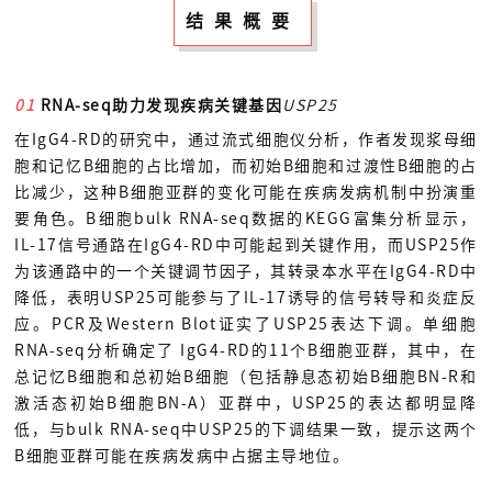
结果概要
01
RNA-seq助力发现疾病关键基因
USP25
在IgG4-RD的研究中，通过流式细胞仪分析，作者发现浆母细
胞和记忆B细胞的占比增加，而初始B细胞和过渡性B细胞的占
比减少，这种B细胞亚群的变化可能在疾病发病机制中扮演重
要角色。B细胞bulk RNA-seq数据的KEGG富集分析显示，
IL-17信号通路在IgG4-RD中可能起到关键作用，而USP25作
为该通路中的一个关键调节因子，其转录本水平在IgG4-RD中
降低，表明USP25可能参与了IL-17诱导的信号转导和炎症反
应。PCR及Western Blot证实了USP25表达下调。单细胞
RNA-seq分析确定了 IgG4-RD的11个B细胞亚群，其中，在
总记忆B细胞和总初始B细胞（包括静息态初始B细胞BN-R和
激活态初始B细胞BN-A）亚群中，USP25的表达都明显降
低，与bulk RNA-seq中USP25的下调结果一致，提示这两个
B细胞亚群可能在疾病发病中占据主导地位。