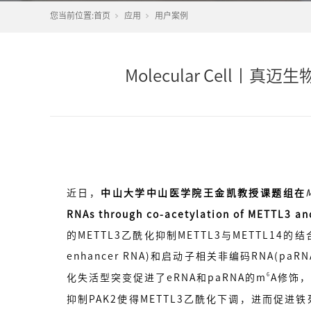
您当前位置:
首页
应用
用户案例
Molecular Cell
近日，
中山大学中山医学院王金凯教授课题组在
RNAs through co-acetylation of METTL
的METTL3乙酰化抑制METTL3与METTL14
enhancer RNA)和启动子相关非编码RNA(paRNA，
6
化失活型突变促进了eRNA和paRNA的m
A修饰，
抑制PAK2使得METTL3乙酰化下调，进而促进