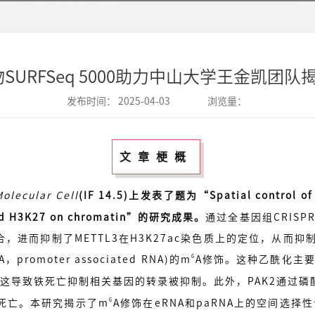
丨真迈生物SURFSeq 5000助力中山大学王金凯
发布时间：
2025-04-03
浏览量：
文章梗概
Molecular Cell
(IF 14.5)上发表了题为“Spatial control of
3 and H3K27 on chromatin”的研究成果。
通过全基因组CRISPR
的结合，进而抑制了METTL3在H3K27ac染色质上的定位，从而抑制
6
promoter associated RNA)的m
A修饰。这种乙酰化主要发
这导致铁死亡抑制相关基因的转录被抑制。此外，PAK2通过磷酸化
6
铁死亡。本研究揭示了m
A修饰在eRNA和paRNA上的空间选择