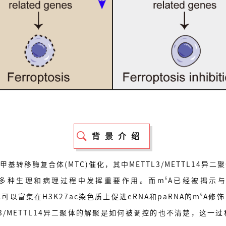
背景介绍
基转移酶复合体(MTC)催化，其中METTL3/METTL14异
6
在多种生理和病理过程中发挥重要作用。而m
A已经被揭示与多
6
C可以富集在H3K27ac染色质上促进eRNA和paRNA的m
A修
3/METTL14异二聚体的解聚是如何被调控的也不清楚，这一过程