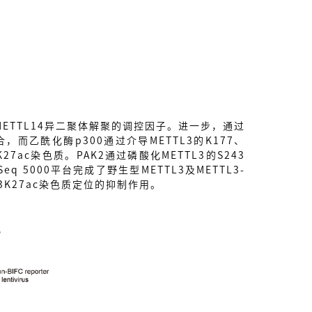
3/METTL14异二聚体解聚的调控因子。进一步，通过
，而乙酰化酶p300通过介导METTL3的K177、
7ac染色质。PAK2通过磷酸化METTL3的S243
5000平台完成了野生型METTL3及METTL3-
3K27ac染色质定位的抑制作用。