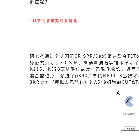
调控呢？
*以下为该研究成果解读
研究者通过全基因组CRISPR/Cas9筛选联合TE
免疫共沉淀、3D-SIM、高通量质谱等技术阐明了M
K215、K578氨基酸位点发生乙酰化修饰，进而抑制
氨基酸位点，促进了p300介导的METTL3乙酰化
3KR突变（模拟去乙酰化）的A549细胞的CUT&