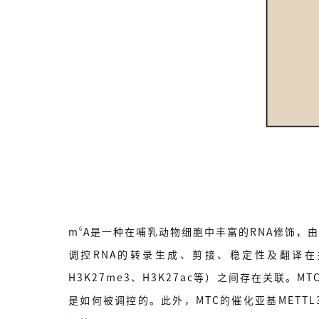
6
m
A是一种在哺乳动物细胞中丰富的RNA修饰，由甲
调控RNA的转录生成、剪接、稳定性及翻译
H3K27me3、H3K27ac等）之间存在关联。MT
是如何被调控的。此外，MTC的催化亚基METTL