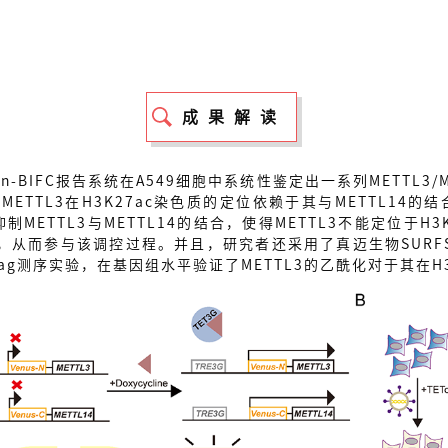
成果解读
Ton-BIFC报告系统在A549细胞中系统性鉴定出一系列METTL
ETTL3在H3K27ac染色质的定位依赖于其与METTL14的结合
METTL3与METTL14的结合，使得METTL3不能定位于H3K2
，从而参与该调控过程。并且，研究者还采用了真迈生物SURFSeq 
Tag测序实验，在基因组水平验证了METTL3的乙酰化对于其在H