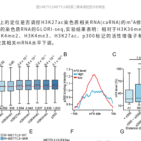
图1 METTL3/METTL14异源二聚体调控因子的筛选
6
上的定位是否调控H3K27ac染色质相关RNA(caRNA)的m
A
9细胞的染色质RNA的GLORI-seq,实验结果表明：相对于H3K3
H3K4me2、H3K4me3、H3K27ac、p300标记的活性增
其相关mRNA水平下调。