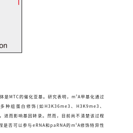
6
二聚体是MTC的催化亚基。研究表明，m
A甲基化通过
种组蛋白修饰(如H3K36me3、H3K9me3、
饰，进而影响基因转录。然而，目前尚不清楚该过程
6
是否可以参与eRNA和paRNA的m
A修饰特异性