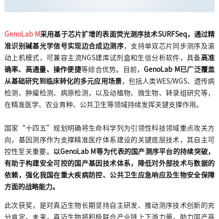
GenoLab M
采用基于芯片扩增的
表面荧光测序技术SURFSeq
，通过精
准识别碱基光学信号实现边合成边测序
，支持单双芯片同步测序及滚
动上机模式，可兼容主流NGS建库试剂盒和生信分析软件，具备
高
准
确率、高通量、操作便捷
等综合优势。目前，
GenoLab M已广泛
覆盖
从基础研究到临床转化的多元应用场景
，包括人类WES/WGS、遗传病
检测、肿瘤检测、病原检测，以及动植物、微生物、转录组研究等，
在精准医学、农业育种、公共卫生等领域持续发挥关键支撑作用。
国家“十四五”规划明确将生命科学列为引领性科技领域重点攻关方
向，基因测序作为支撑精准医疗体系建设的关键底层技术，其自主可
控性至关重要。
以GenoLab M等为代表的国产测序平台的持续突破，
有助于构建安全可控的国产基因技术体系，降低对外部技术与数据的
依赖，强化我国在重大疾病防控、公共卫生应急响应及生物安全保障
方面的战略能力。
此次获奖，是对真迈生物长期坚持自主研发、推动测序技术创新的充
分肯定。未来，真迈
生物
将积极联合产业链上下游力量，助力国产高