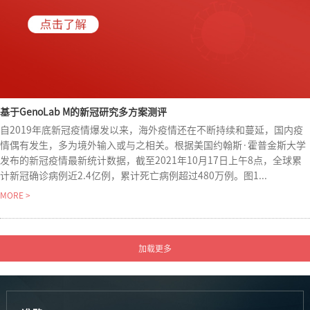
基于GenoLab M的新冠研究多方案测评
自2019年底新冠疫情爆发以来，海外疫情还在不断持续和蔓延，国内疫
情偶有发生，多为境外输入或与之相关。根据美国约翰斯·霍普金斯大学
发布的新冠疫情最新统计数据，截至2021年10月17日上午8点，全球累
计新冠确诊病例近2.4亿例，累计死亡病例超过480万例。图1...
MORE >